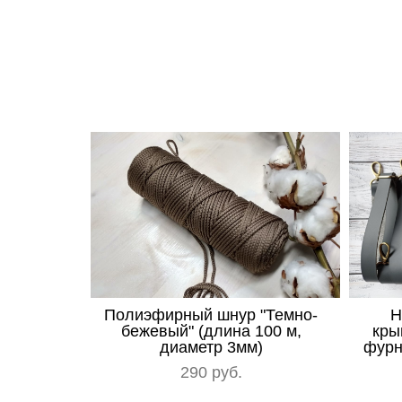
Полиэфирный шнур "Темно-
Н
бежевый" (длина 100 м,
кры
диаметр 3мм)
фурн
290 pуб.